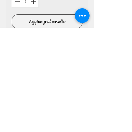
Aggiungi al carrello
Cover Builder Self Levelling è un Cover 
Costruttore dal colore naturale, adatto a refill, 
ricoperture e ricostruzioni. Si autolivella con una 
facilità estrema, avendo una media densità super 
autolivellante. Un cover che semplificherà i tuoi 
lavori rendendoli semplicemente unici!

Media densità

Polimerizza in 120" Uv - 60/90" LED
Torna ai prodotti
© 2018 Professional Nail System