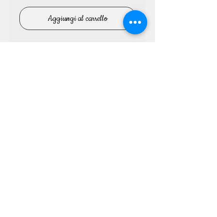
Aggiungi al carrello
Excellent Builder Clear è un gel monofasico a 
medio/alta viscosità, cristallino. Autolivellante e 
tissotropico, dalla facile limatura, a rapida 
polimerizzazione ed estremamente pinzabile. 
Adatto sia ai refill che alle ricostruzioni estreme, vi 
garantirà la massima performance e velocità. 
Ideale per strutture slim. Molto lucido. 
Polimerizza in 120" UV e 30" led. Disponibile nel 
formato 15g e 50g.
Torna ai prodotti
© 2018 Professional Nail System