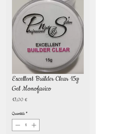
Excellent Builder Clear 15g
Gel Monofasico
Prezzo
13,00 €
Quantità
*