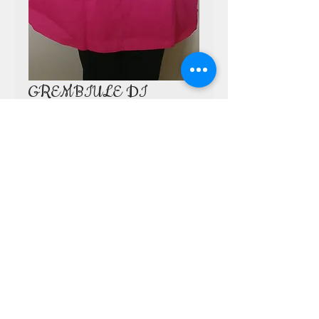
GREMBIULE DI
COTONE FUCSIA PnS
Prezzo
15,00 €
Quantità
*
Aggiungi al carrello