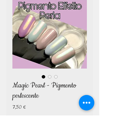
Magic Pearl - Pigmento
perlescente
Prezzo
7,50 €
Quantità
*