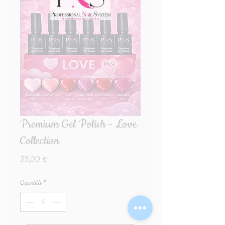
Premium Gel Polish - Love
Collection
Prezzo
35,00 €
Quantità
*