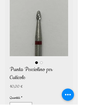
Punta Pesciolino per
Cuticole
Prezzo
10,00 €
Quantità
*