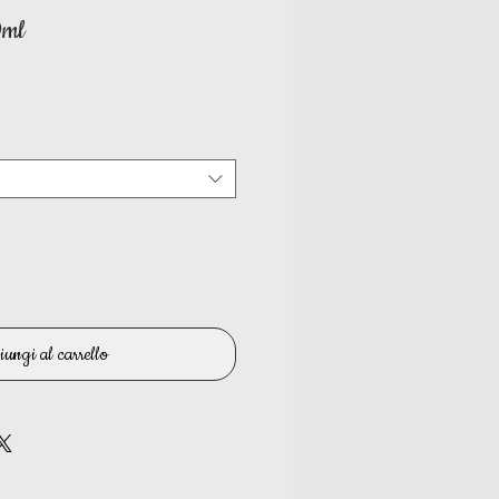
0ml
rezzo
contato
ungi al carrello