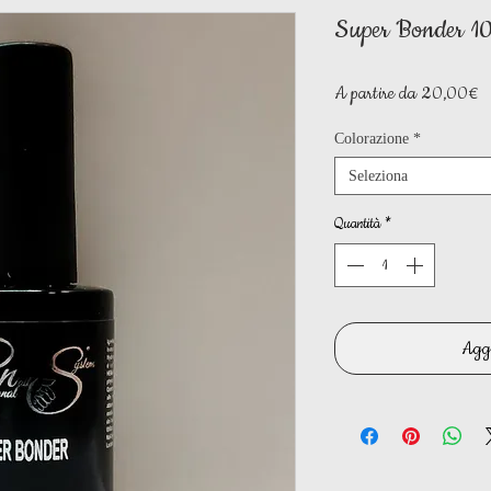
Super Bonder 1
P
A partire da
20,00€
s
Colorazione
*
Seleziona
Quantità
*
Aggi