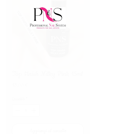
Top Finish Milky Pink 15ml
Prezzo
15,00 €
Quantità
*
Aggiungi al carrello